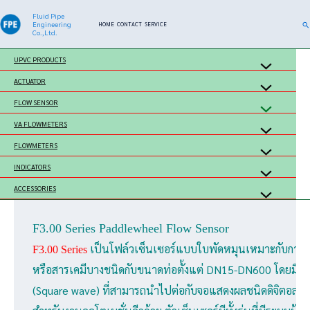
Skip
Fluid Pipe
Se
Engineering
HOME
CONTACT
SERVICE
to
Co.,Ltd.
content
UPVC PRODUCTS
ACTUATOR
FLOW SENSOR
VA FLOWMETERS
FLOWMETERS
INDICATORS
ACCESSORIES
F3.00 Series Paddlewheel Flow Sensor
 เป็นโฟล์วเซ็นเซอร์แบบใบพัดหมุนเหมาะกับการใช
F3.00 Series
หรือสารเคมีบางชนิดกับขนาดท่อตั้งแต่ DN15-DN600 โดยมีวัส
(Square wave) ที่สามารถนำไปต่อกับจอแสดงผลชนิดดิจิตอลที่มี